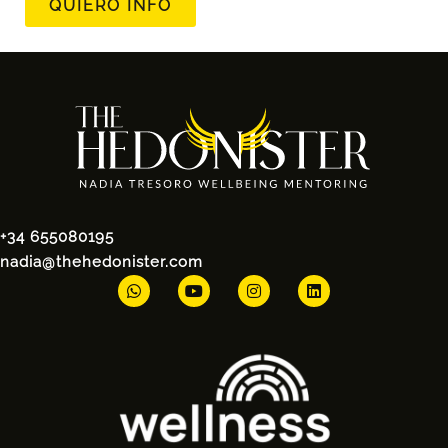
QUIERO INFO
+34 655080195
nadia@thehedonister.com