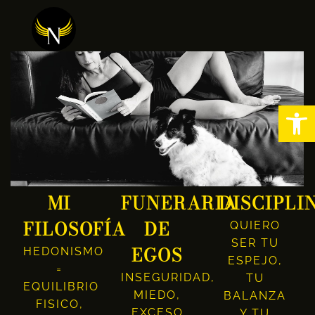
Abrir
MI
FUNERARIA
DISCIPLI
FILOSOFÍA
DE
QUIERO
SER TU
EGOS
HEDONISMO
ESPEJO,
=
INSEGURIDAD,
TU
EQUILIBRIO
MIEDO,
BALANZA
FISICO,
EXCESO
Y TU