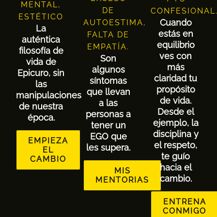
MENTAL,
DE
CONFESIONAL
ESTÉTICO
Cuando
AUTOESTIMA,
La
estás en
FALTA DE
auténtica
equilibrio
EMPATÍA.
filosofía de
ves con
Son
vida de
más
algunos
Epicuro, sin
claridad tu
síntomas
las
propósito
que llevan
manipulaciones
de vida.
a las
de nuestra
Desde el
personas a
época.
ejemplo, la
tener un
disciplina y
EGO que
EMPIEZA
el respeto,
les supera.
EL
te guío
CAMBIO
hacia el
MIS
cambio.
MENTORIAS
ENTRENA
CONMIGO